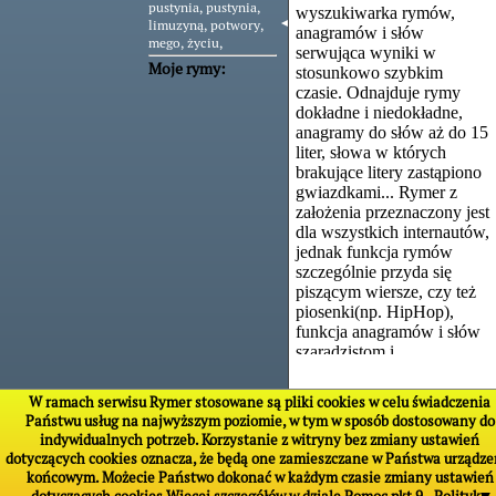
pustynia,
pustynia,
wyszukiwarka rymów,
◄
limuzyną,
potwory,
anagramów i słów
mego,
życiu,
serwująca wyniki w
Moje rymy:
stosunkowo szybkim
czasie. Odnajduje rymy
dokładne i niedokładne,
anagramy do słów aż do 15
liter, słowa w których
brakujące litery zastąpiono
gwiazdkami... Rymer z
założenia przeznaczony jest
dla wszystkich internautów,
jednak funkcja rymów
szczególnie przyda się
piszącym wiersze, czy też
piosenki(np. HipHop),
funkcja anagramów i słów
szaradzistom i
krzyżówkowiczom.
W ramach serwisu Rymer stosowane są pliki cookies w celu świadczenia
W przeciwieństwie do
Państwu usług na najwyższym poziomie, w tym w sposób dostosowany do
kilku innych skryptów
indywidualnych potrzeb. Korzystanie z witryny bez zmiany ustawień
istniejących w sieci i
dotyczących cookies oznacza, że będą one zamieszczane w Państwa urządze
osobnych programów do
końcowym. Możecie Państwo dokonać w każdym czasie zmiany ustawień
rymowania,
RYMER